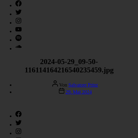
Facebook
Twitter
Instagram
YouTube
Spotify
SoundCloud
2024-05-29_09-50-
116114164216540235459.jpg
Beitragsautor
Von
Salvatore Prinz
Veröffentlichungsdatum
29. Mai 2024
Facebook
Twitter
Instagram