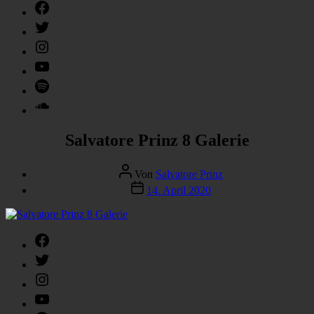
Facebook
Twitter
Instagram
YouTube
Spotify
SoundCloud
Salvatore Prinz 8 Galerie
Beitragsautor
Von
Salvatore Prinz
Veröffentlichungsdatum
14. April 2020
Facebook
Twitter
Instagram
YouTube