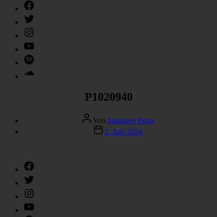
Facebook
Twitter
Instagram
YouTube
Spotify
SoundCloud
P1020940
Beitragsautor
Von
Salvatore Prinz
Veröffentlichungsdatum
2. Juni 2024
Facebook
Twitter
Instagram
YouTube