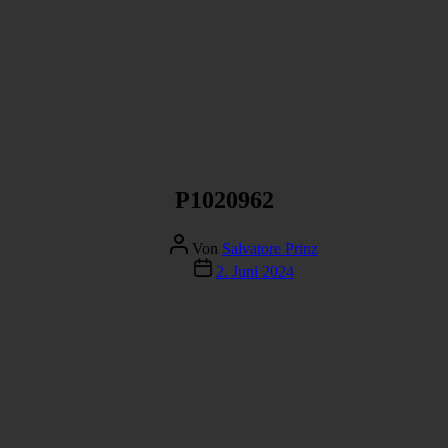
P1020962
Beitragsautor
Von
Salvatore Prinz
Veröffentlichungsdatum
2. Juni 2024